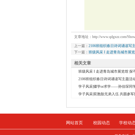
文章地址：
http://www.qdgxzz.com/Sho
上一篇：
2106班组织春日诗词诵读写
下一篇：
班级风采 I 走进青岛城市展
相关文章
班级风采 I 走进青岛城市展览馆 探寻
2106班组织春日诗词诵读写主题活
学子风采|辍学or求学——孙佳琛同学
学子风采|双胞胎兄弟入伍 共圆参军
网站首页
校园动态
学校动