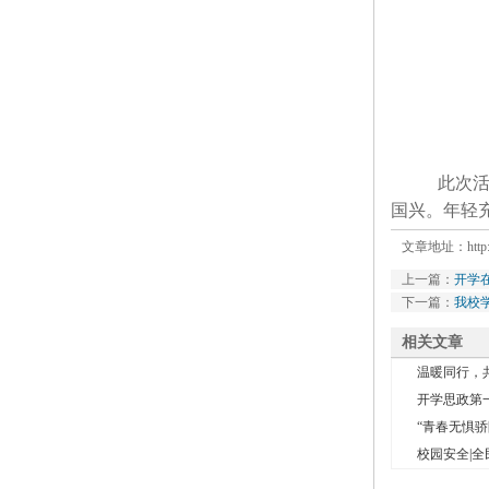
此次
国兴。年轻
文章地址：
htt
上一篇：
开学
下一篇：
我校
相关文章
温暖同行，共
开学思政第一
“青春无惧骄阳
校园安全|全