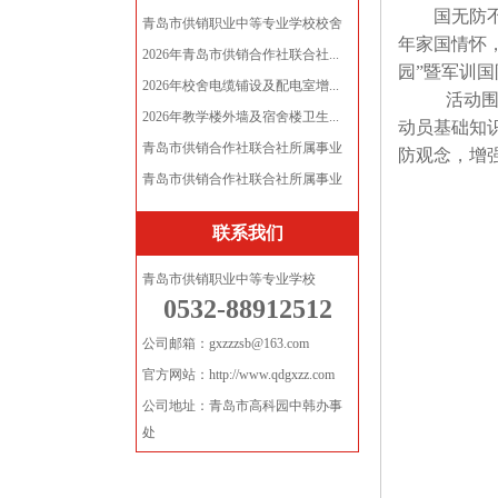
国无防
青岛市供销职业中等专业学校校舍
年家国情怀
电...
2026年青岛市供销合作社联合社...
园
”
暨军训国
2026年校舍电缆铺设及配电室增...
活动
2026年教学楼外墙及宿舍楼卫生...
动员基础知
青岛市供销合作社联合社所属事业
防观念，增
单...
青岛市供销合作社联合社所属事业
单...
联系我们
青岛市供销职业中等专业学校
0532-88912512
公司邮箱：gxzzzsb@163.com
官方网站：http://www.qdgxzz.com
公司地址：青岛市高科园中韩办事
处