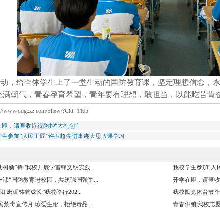
活动，给全体学生上了一堂生动的国防教育课，坚定理想信念，
充满朝气，青春孕育希望，青年要有理想，敢担当，以能吃苦肯
p://www.qdgxzz.com/Show/?Cid=1165
在即，请查收近视防控“大礼包”
学生参加“人民工匠”许振超先进事迹大思政课学习
树新“锋”我校开展学雷锋文明实践...
我校学生参加“人民
课“国防教育进校园，共筑强国强军...
开学在即，请查收
 磨砺铸就成长”我校举行202...
我校阳光体育节
民禁毒宣传月 珍爱生命，拒绝毒品...
青春供销|我校志愿