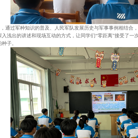
中，通过军种知识的普及、人民军队发展历史与军事事例相结合
深入浅出的讲述和现场互动的方式，让同学们
“
零距离
”
接受了一
的种子。