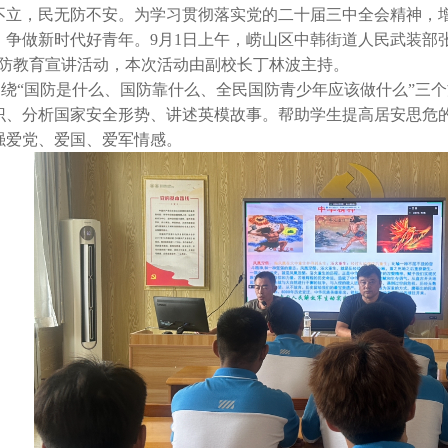
不立，民无防不安。为学习贯彻落实党的二十届三中全会精神，
，争做新时代好青年。
9
月
1
日上午，崂山区中韩街道人民武装部
防教育宣讲活动，本次活动由副校长丁林波主持。
围绕
“
国防是什么、国防靠什么、全民国防青少年应该做什么
”
三个
识、分析国家安全形势、讲述英模故事。帮助学生提高居安思危
强爱党、爱国、爱军情感。