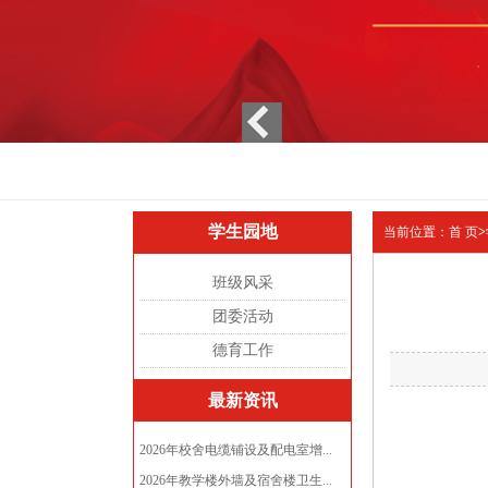
学生园地
当前位置：
首 页
>
班级风采
团委活动
德育工作
最新资讯
2026年校舍电缆铺设及配电室增...
2026年教学楼外墙及宿舍楼卫生...