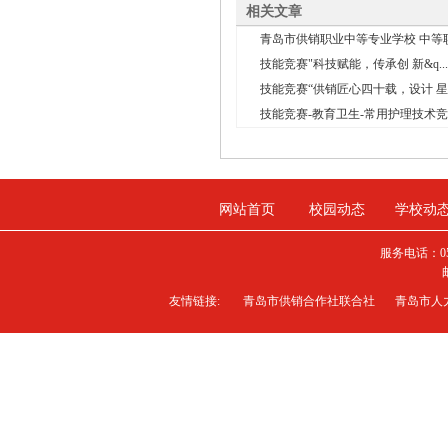
相关文章
青岛市供销职业中等专业学校 中等职
技能竞赛"科技赋能，传承创 新&q...
技能竞赛“供销匠心四十载，设计 星火
技能竞赛-教育卫生-常用护理技术
网站首页
校园动态
学校动
服务电话：0
友情链接:
青岛市供销合作社联合社
青岛市人