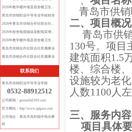
一、
项目名称
2026年教学楼外墙及宿舍楼卫生...
青岛市供销
青岛市供销职业中等专业学校校舍
二、项目概况
电...
2026年青岛市供销合作社联合社...
青岛市供
2026年校舍电缆铺设及配电室增...
2026年教学楼外墙及宿舍楼卫生...
130
号。项目
青岛市供销合作社联合社所属事业
建筑面积
1.5
单...
青岛市供销合作社联合社所属事业
单...
楼、综合楼、
联系我们
设施较为老化
青岛市供销职业中等专业学校
人数
1100
人左
0532-88912512
公司邮箱：gxzzzsb@163.com
官方网站：http://www.qdgxzz.com
三、服务内容
公司地址：青岛市高科园中韩办事
项目具体
处