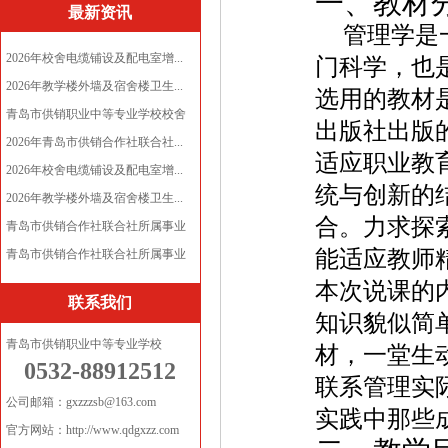
一、教材
最新资讯
管理学是
2026年校舍电缆铺设及配电室增...
门科学，也
2026年教学楼外墙及宿舍楼卫生...
选用的教材
青岛市供销职业中等专业学校校舍
出版社出版
电...
2026年青岛市供销合作社联合社...
适应职业教
2026年校舍电缆铺设及配电室增...
统与创新的
2026年教学楼外墙及宿舍楼卫生...
合。力求探
青岛市供销合作社联合社所属事业
能适应教师
单...
青岛市供销合作社联合社所属事业
单...
本次说课的
联系我们
知识貌似简
青岛市供销职业中等专业学校
材，一堂生
0532-88912512
联系管理实
公司邮箱：gxzzzsb@163.com
实践中那些
官方网站：http://www.qdgxzz.com