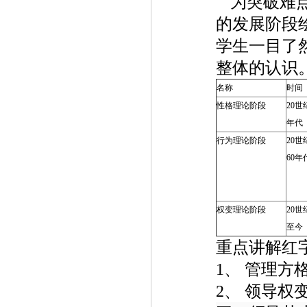
为突破难
的发展阶段
学生一目了
整体的认识
名称
时间
性格理论阶段
20
世
年代
行为理论阶段
20
世
60
年
权变理论阶段
20
世
至今
重点讲解红
1、
管理方
2、
领导权