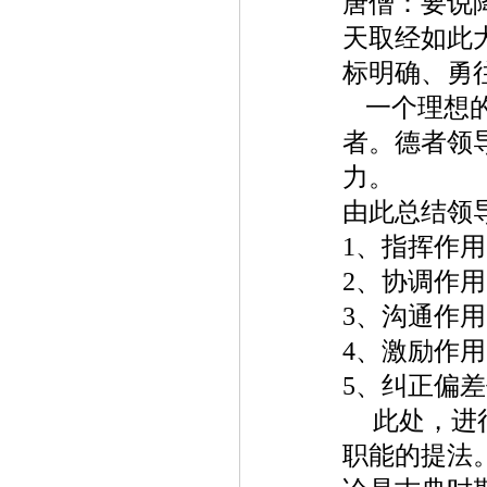
唐僧：
要说
天取经如此
标明确、勇
一个理想
者。德者领
力。
由此总结领
1
、指挥作用
2
、协调作用
3
、沟通作用
4
、激励作用
5
、纠正偏差
此处，进
职能的提法