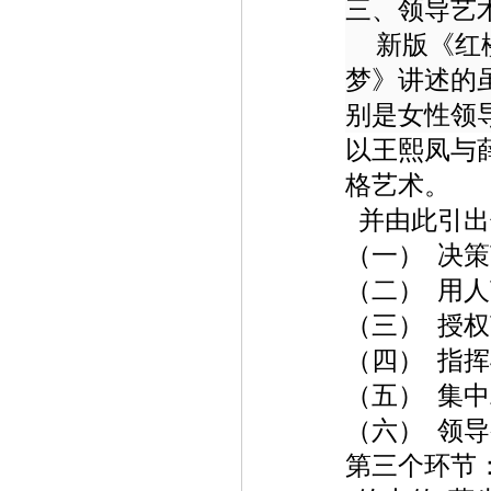
三、领导艺
新版《红
梦》讲述的
别是女性领
以王熙凤与
格艺术。
并由此引出
（一）
决策
（二）
用人
（三）
授权
（四）
指挥
（五）
集中
（六）
领导
第三个环节