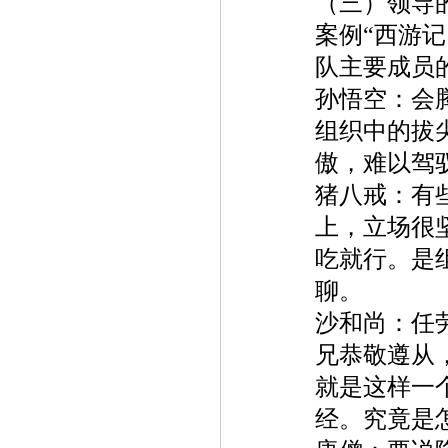
（三）领导
案例“西游记
队主要成员
孙悟空：
会
组织中的拔
傲，难以驾
猪八戒：
有
上，立场很
吃就行。是
聊。
沙和尚：
任
兄恭敬遵从
就是这样一
经。究竟是