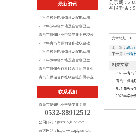
公示期：202
最新资讯
举报电话：587
2026年校舍电缆铺设及配电室增...
2026年教学楼外墙及宿舍楼卫生...
青岛市供销职业中等专业学校校舍
文章地址：
htt
电...
2026年青岛市供销合作社联合社...
上一篇：
201
2026年校舍电缆铺设及配电室增...
下一篇：
书香
2026年教学楼外墙及宿舍楼卫生...
相关文章
青岛市供销合作社联合社所属事业
2025年青
单...
青岛市供销合作社联合社所属事业
青岛市供销职
单...
电子商务专业
联系我们
2023年学
青岛市供销职业中等专业学校
0532-88912512
公司邮箱：gxzzzsb@163.com
官方网站：http://www.qdgxzz.com