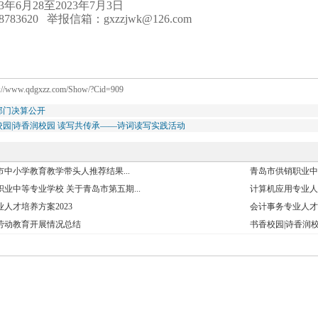
3年6月28至2023年7月3日
83620 举报信箱：gxzzjwk@126.com
p://www.qdgxzz.com/Show/?Cid=909
7部门决算公开
校园|诗香润校园 读写共传承——诗词读写实践活动
岛市中小学教育教学带头人推荐结果...
青岛市供销职业中等
业中等专业学校 关于青岛市第五期...
计算机应用专业人才
人才培养方案2023
会计事务专业人才培
校劳动教育开展情况总结
书香校园|诗香润校